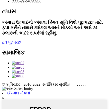
0086-21-64398930
તપાસ
અમારા ઉત્પાદનો અથવા કિંમત સૂચિ વિશે પૂછપરછ માટે,
કૃપા કરીને તમારો ઇમેઇલ અમને મોકલો અને અમે 24
કલાકની અંદર સંપર્કમાં રહીશું.
હવે પૂછપરછ
સામાજિક
© કૉપિરાઇટ - 2010-2022: સર્વાધિકાર સુરક્ષિત.
- - , , , , , ,
ઈ - મેલ મોકલો
x