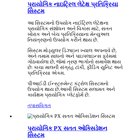
પ્રાયોગિક નાઇટ્રિલ લેટેક્ષ પ્રતિક્રિયા
સિસ્ટમ
આ સિસ્ટમનો ઉપયોગ નાઈટ્રિલ લેટેક્ષના
પ્રાયોગિક સંશોધન અને વિકાસ માટે, સતત
ખોરાક અને બેચ પ્રતિક્રિયાના મેન્યુઅલ
નિયંત્રણનો ઉપયોગ કરીને થાય છે.
સિસ્ટમ મોડ્યુલર ડિઝાઇન ખ્યાલ અપનાવે છે,
અને તમામ સાધનો અને પાઇપલાઇન્સ ફ્રેમમાં
ગોઠવાયેલા છે, જેમાં ત્રણ ભાગોનો સમાવેશ થાય
છે: કાચા માલની સંગ્રહ ટાંકી, ફીડિંગ યુનિટ અને
પ્રતિક્રિયા એકમ.
પીઆઈડી ઈન્સ્ટ્રુમેન્ટ કંટ્રોલ સિસ્ટમનો
ઉપયોગ થાય છે.આખી સિસ્ટમ સલામત અને
કાર્યક્ષમ પ્રાયોગિક પ્લેટફોર્મ છે.
તપાસ
વિગત
પ્રાયોગિક PX સતત ઓક્સિડેશન
સિસ્ટમ