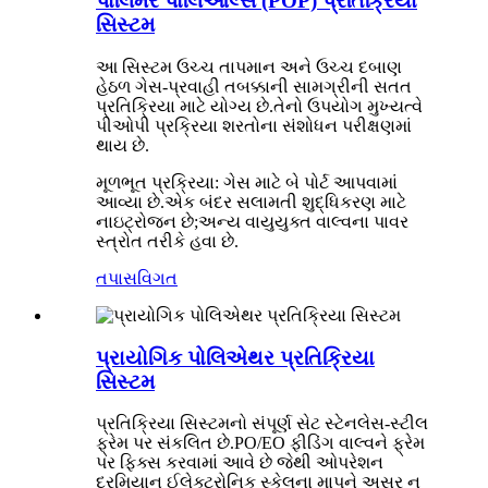
પોલિમર પોલિઓલ્સ (POP) પ્રતિક્રિયા
સિસ્ટમ
આ સિસ્ટમ ઉચ્ચ તાપમાન અને ઉચ્ચ દબાણ
હેઠળ ગેસ-પ્રવાહી તબક્કાની સામગ્રીની સતત
પ્રતિક્રિયા માટે યોગ્ય છે.તેનો ઉપયોગ મુખ્યત્વે
પીઓપી પ્રક્રિયા શરતોના સંશોધન પરીક્ષણમાં
થાય છે.
મૂળભૂત પ્રક્રિયા: ગેસ માટે બે પોર્ટ આપવામાં
આવ્યા છે.એક બંદર સલામતી શુદ્ધિકરણ માટે
નાઇટ્રોજન છે;અન્ય વાયુયુક્ત વાલ્વના પાવર
સ્ત્રોત તરીકે હવા છે.
તપાસ
વિગત
પ્રાયોગિક પોલિએથર પ્રતિક્રિયા
સિસ્ટમ
પ્રતિક્રિયા સિસ્ટમનો સંપૂર્ણ સેટ સ્ટેનલેસ-સ્ટીલ
ફ્રેમ પર સંકલિત છે.PO/EO ફીડિંગ વાલ્વને ફ્રેમ
પર ફિક્સ કરવામાં આવે છે જેથી ઓપરેશન
દરમિયાન ઈલેક્ટ્રોનિક સ્કેલના માપને અસર ન