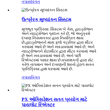
તપાસ
વિગત
ઉત્પ્રેરક મૂલ્યાંકન સિસ્ટમ
મૂળભૂત પ્રક્રિયા: સિસ્ટમ બે ગેસ, હાઇડ્રોજન
અને નાઇટ્રોજન પ્રદાન કરે છે, જે અનુક્રમે
દબાણ નિયમનકાર દ્વારા નિયંત્રિત થાય
છે.હાઇડ્રોજનને માસ ફ્લો કંટ્રોલર દ્વારા મીટર
કરવામાં આવે છે અને ખવડાવવામાં આવે છે, અને
નાઇટ્રોજનને રોટામીટર દ્વારા મીટર કરવામાં આવે
છે અને ખવડાવવામાં આવે છે, અને પછી
રિએક્ટરમાં પસાર થાય છે.વપરાશકર્તા દ્વારા સેટ
કરેલ તાપમાન અને દબાણની શરતો હેઠળ સતત
પ્રતિક્રિયા હાથ ધરવામાં આવે છે.
તપાસ
વિગત
PX ઓક્સિડેશન સતત પ્રયોગ માટે
પાયલોટ રિએક્ટર