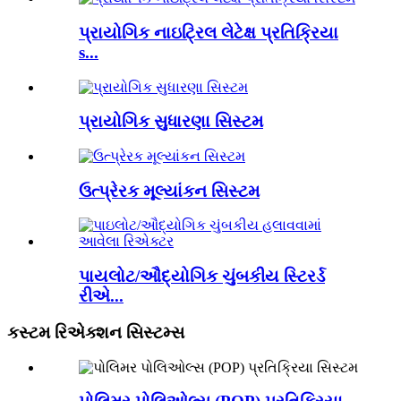
પ્રાયોગિક નાઇટ્રિલ લેટેક્ષ પ્રતિક્રિયા
s...
પ્રાયોગિક સુધારણા સિસ્ટમ
ઉત્પ્રેરક મૂલ્યાંકન સિસ્ટમ
પાયલોટ/ઔદ્યોગિક ચુંબકીય સ્ટિરર્ડ
રીએ...
કસ્ટમ રિએક્શન સિસ્ટમ્સ