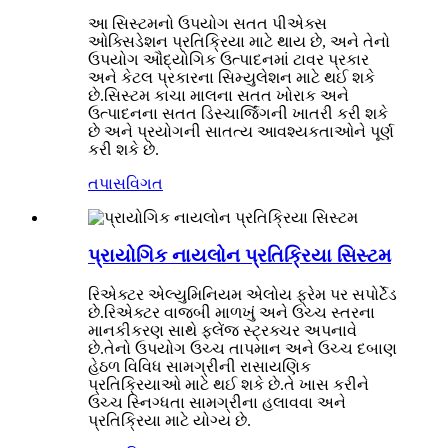
આ સિસ્ટમનો ઉપયોગ સતત પીએક્સ
ઓક્સિડેશન પ્રતિક્રિયા માટે થાય છે, અને તેનો
ઉપયોગ ઔદ્યોગિક ઉત્પાદનમાં ટાવર પ્રકાર
અને કેટલ પ્રકારના સિમ્યુલેશન માટે થઈ શકે
છે.સિસ્ટમ કાચા માલના સતત ખોરાક અને
ઉત્પાદનના સતત ડિસ્ચાર્જિંગની ખાતરી કરી શકે
છે અને પ્રયોગની સાતત્ય આવશ્યકતાઓને પૂર્ણ
કરી શકે છે.
તપાસ
વિગત
પ્રાયોગિક નાયલોન પ્રતિક્રિયા સિસ્ટમ
રિએક્ટર એલ્યુમિનિયમ એલોય ફ્રેમ પર સપોર્ટેડ
છે.રિએક્ટર વાજબી માળખું અને ઉચ્ચ સ્તરના
માનકીકરણ સાથે ફ્લેંજ સ્ટ્રક્ચર અપનાવે
છે.તેનો ઉપયોગ ઉચ્ચ તાપમાન અને ઉચ્ચ દબાણ
હેઠળ વિવિધ સામગ્રીની રાસાયણિક
પ્રતિક્રિયાઓ માટે થઈ શકે છે.તે ખાસ કરીને
ઉચ્ચ સ્નિગ્ધતા સામગ્રીના હલાવવા અને
પ્રતિક્રિયા માટે યોગ્ય છે.