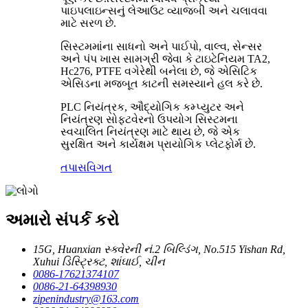
પાઇપલાઇન્સનું લેઆઉટ વ્યાજબી અને ચલાવવા
માટે સરળ છે.
સિસ્ટમમાંના સાધનો અને પાઈપો, વાલ્વ, સેન્સર
અને પંપ ખાસ સામગ્રી જેવા કે ટાઇટેનિયમ TA2,
Hc276, PTFE વગેરેથી બનેલા છે, જે એસિટિક
એસિડના મજબૂત કાટની સમસ્યાને હલ કરે છે.
PLC નિયંત્રક, ઔદ્યોગિક કમ્પ્યુટર અને
નિયંત્રણ સોફ્ટવેરનો ઉપયોગ સિસ્ટમના
સ્વચાલિત નિયંત્રણ માટે થાય છે, જે એક
સુરક્ષિત અને કાર્યક્ષમ પ્રાયોગિક પ્લેટફોર્મ છે.
તપાસ
વિગત
અમારો સંપર્ક કરો
15G, Huanxian સ્ક્વેરની નં.2 બિલ્ડિંગ, No.515 Yishan Rd,
Xuhui ડિસ્ટ્રિક્ટ, શાંઘાઈ, ચીન
0086-17621374107
0086-21-64398930
zipenindustry@163.com