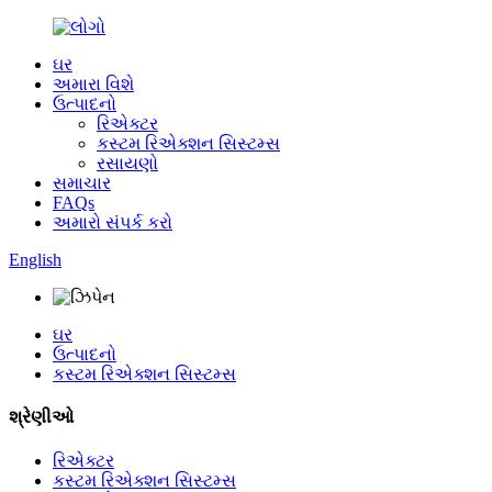
ઘર
અમારા વિશે
ઉત્પાદનો
રિએક્ટર
કસ્ટમ રિએક્શન સિસ્ટમ્સ
રસાયણો
સમાચાર
FAQs
અમારો સંપર્ક કરો
English
ઘર
ઉત્પાદનો
કસ્ટમ રિએક્શન સિસ્ટમ્સ
શ્રેણીઓ
રિએક્ટર
કસ્ટમ રિએક્શન સિસ્ટમ્સ