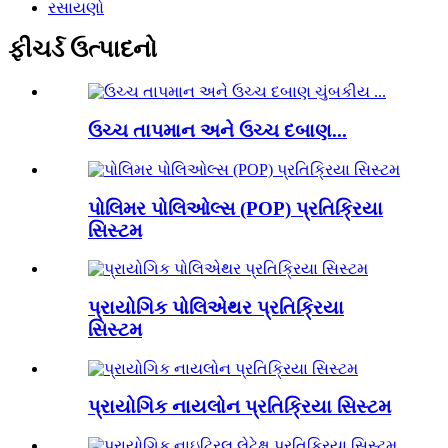
રસાયણો
ફીચર્ડ ઉત્પાદનો
ઉચ્ચ તાપમાન અને ઉચ્ચ દબાણ...
પોલિમર પોલિઓલ્સ (POP) પ્રતિક્રિયા
સિસ્ટમ
પ્રાયોગિક પોલિએથર પ્રતિક્રિયા
સિસ્ટમ
પ્રાયોગિક નાયલોન પ્રતિક્રિયા સિસ્ટમ