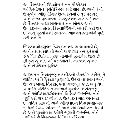
આ સિસ્ટમનો ઉપયોગ સતત પીએક્સ
ઓક્સિડેશન પ્રતિક્રિયા માટે થાય છે, અને તેનો
ઉપયોગ ઔદ્યોગિક ઉત્પાદનમાં ટાવર પ્રકાર
અને કેટલ પ્રકારના સિમ્યુલેશન માટે થઈ શકે
છે.સિસ્ટમ કાચા માલના સતત ખોરાક અને
ઉત્પાદનના સતત ડિસ્ચાર્જિંગની ખાતરી કરી શકે
છે અને પ્રયોગની સાતત્ય આવશ્યકતાઓને પૂર્ણ
કરી શકે છે.
સિસ્ટમ મોડ્યુલર ડિઝાઇન ખ્યાલ અપનાવે છે,
અને તમામ સાધનો અને પાઇપલાઇન્સ ફ્રેમમાં
સંકલિત છે.તેમાં ત્રણ ભાગોનો સમાવેશ થાય છે:
ફીડિંગ યુનિટ, ઓક્સિડેશન રિએક્શન યુનિટ
અને સેપરેશન યુનિટ.
અદ્યતન નિયંત્રણ તકનીકનો ઉપયોગ કરીને, તે
જટિલ પ્રતિક્રિયા પ્રણાલી, ઉચ્ચ તાપમાન અને
ઉચ્ચ દબાણ, વિસ્ફોટકતા, મજબૂત કાટ, બહુવિધ
અવરોધ પરિસ્થિતિઓ અને મુશ્કેલ નિયંત્રણ
અને ઑપ્ટિમાઇઝેશનની વિશિષ્ટ જરૂરિયાતોને
પૂર્ણ કરી શકે છે જે PTA ઉત્પાદન માટે અનન્ય
છે.વિવિધ સાધનો અને ઑનલાઇન વિશ્લેષણાત્મક
સાધનો ઉચ્ચ ચોકસાઈ અને સંવેદનશીલતા ધરાવે
છે અને પ્રયોગમાં ઓછી ભૂલની જરૂરિયાતોને
પૂર્ણ કરે છે.સિસ્ટમમાં વિવિધ પ્રક્રિયા