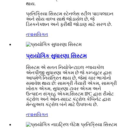
થાય.
પ્રતિક્રિયા સિસ્ટમ સ્ટેનલેસ સ્ટીલ પાઇપલાઇન
અને સોય વાલ્વ સાથે જોડાયેલ છે, જે
ડિસ્કનેક્શન અને ફરીથી જોડાણ માટે સરળ છે.
તપાસ
વિગત
પ્રાયોગિક સુધારણા સિસ્ટમ
સિસ્ટમ એ સતત નિયોપેન્ટાઇલ ગ્લાયકોલ
એનપીજી સુધારણા એકમ છે જે કમ્પ્યુટર દ્વારા
આપમેળે નિયંત્રિત થાય છે, જેમાં ચાર ભાગોનો
સમાવેશ થાય છે: સામગ્રી તૈયારી એકમ, સામગ્રી
ખોરાક એકમ, સુધારણા ટાવર એકમ અને
ઉત્પાદન સંગ્રહ એકમ.સિસ્ટમ IPC દ્વારા રીમોટ
કંટ્રોલ અને ઓન-સાઇટ કંટ્રોલ કેબિનેટ દ્વારા
મેન્યુઅલ કંટ્રોલ બંને માટે ઉપલબ્ધ છે.
તપાસ
વિગત